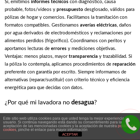
Sí, emitimos
informes técnicos
con diagnóstico, causa
probable, fotos/vídeos y
presupuesto
desglosado, válidos para
pólizas de hogar y comercios. Facilitamos la tramitación con
formatos compatibles. Gestionamos
averías eléctricas
, daños
por agua derivados de electrodomésticos y reclamaciones por
alimentos perdidos (frigorífico). Coordinamos con peritos y
aportamos lecturas de
errores
y mediciones objetivas.
Ventajas: menos plazos, mayor
transparencia
y trazabilidad. Si
la póliza lo contempla, aplicamos procedimientos de
reparación
preferente con garantía por escrito. Siempre informamos de
alternativas (reparar/sustituir) con criterio técnico y eficiencia
energética para que decidas con datos.
¿Por qué mi lavadora no
desagua
?
Los códigos de
error
señalan el origen del fallo (bomba de
Este sitio web utiliza cookies para que usted tenga la mejor experiencia de
usuario. Si continúa navegando está dando su consentimiento para la
desagüe, cierre de
puerta
, motor, tacómetro, sonda NTC). Si no
aceptación de las mencionadas cookies y la aceptación de nuestra
política de
cookies
, pinche el enlace para mayor información
desagua
, lo más común es
filtro
atascado, hélice de bomba
ACEPTAR
bloq\ueada o manguera doblada; si no
centrifuga
, puede ser