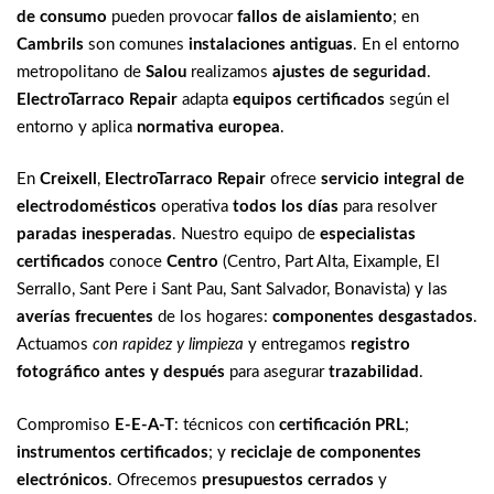
de consumo
pueden provocar
fallos de aislamiento
; en
Cambrils
son comunes
instalaciones antiguas
. En el entorno
metropolitano de
Salou
realizamos
ajustes de seguridad
.
ElectroTarraco Repair
adapta
equipos certificados
según el
entorno y aplica
normativa europea
.
En
Creixell
,
ElectroTarraco Repair
ofrece
servicio integral de
electrodomésticos
operativa
todos los días
para resolver
paradas inesperadas
. Nuestro equipo de
especialistas
certificados
conoce
Centro
(Centro, Part Alta, Eixample, El
Serrallo, Sant Pere i Sant Pau, Sant Salvador, Bonavista) y las
averías frecuentes
de los hogares:
componentes desgastados
.
Actuamos
con rapidez y limpieza
y entregamos
registro
fotográfico antes y después
para asegurar
trazabilidad
.
Compromiso
E-E-A-T
: técnicos con
certificación PRL
;
instrumentos certificados
; y
reciclaje de componentes
electrónicos
. Ofrecemos
presupuestos cerrados
y