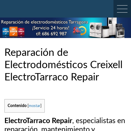
Skip
to
content
Reparación de
Electrodomésticos Creixell
ElectroTarraco Repair
Contenido
[
mostar
]
ElectroTarraco Repair
, especialistas en
reparación, mantenimiento y