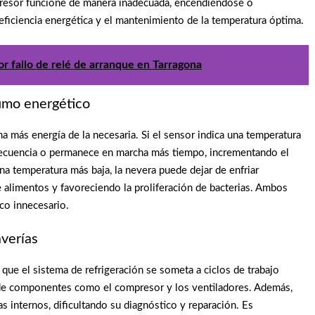
resor funcione de manera inadecuada, encendiéndose o
ficiencia energética y el mantenimiento de la temperatura óptima.
r fallo de relé de arranque en Tarragona
umo energético
 más energía de la necesaria. Si el sensor indica una temperatura
 frecuencia o permanece en marcha más tiempo, incrementando el
na temperatura más baja, la nevera puede dejar de enfriar
alimentos y favoreciendo la proliferación de bacterias. Ambos
co innecesario.
verías
que el sistema de refrigeración se someta a ciclos de trabajo
 de componentes como el compresor y los ventiladores. Además,
 internos, dificultando su diagnóstico y reparación. Es