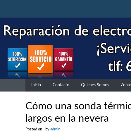
Skip
to
content
Inicio
Contacto
Quienes Somos
Zonas
Cómo una sonda térmica
largos en la nevera
Posted on
by
admin