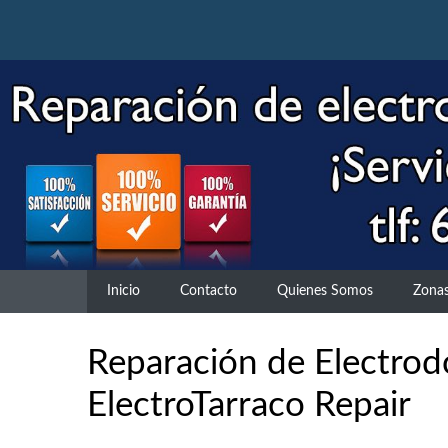
Skip
to
content
Inicio
Contacto
Quienes Somos
Zonas
Reparación de Electrodo
ElectroTarraco Repair