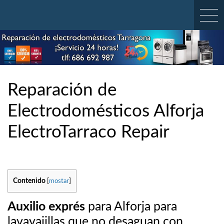
Skip
to
content
Reparación de
Electrodomésticos Alforja
ElectroTarraco Repair
Contenido
[
mostar
]
Auxilio exprés
para Alforja para
lavavajillas que no desaguan con