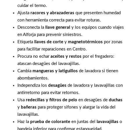
cuidar el termo.
Ajusta
racores y abrazaderas
que presenten humedad
con herramienta correcta para evitar roturas.
Desconecta la
llave general
y los equipos cuando viajes
en Alforja para prevenir siniestros.
Etiqueta
llaves de corte
y
magnetotérmicos
por zonas
para facilitar reparaciones en Centro.
Procura no echar
aceites y restos
por el fregadero:
atascan desagües del lavavajillas.
Cambia
mangueras y latiguillos
de lavadora si tienen
abombamientos.
Independiza los
desagües
de lavadora y lavavajillas con
antirretorno para evitar retornos.
Usa
redecillas y filtros de pelo
en desagües de
duchas
y
bañeras
para proteger sifones y alargar la vida del
lavavajillas.
Haz la
prueba de colorante
en juntas del
lavavajillas
o
bandeja inferior para confirmar estanqueidad.