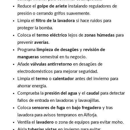
Reduce el
golpe de ariete
instalando reguladores de
presión o cerrando grifos suavemente.
Limpia el
filtro de la lavadora
si hace ruidos para
proteger la bomba.
Coloca el
termo eléctrico
lejos de
zonas húmedas
para
prevenir
averías
.
Programa
limpieza de desagües
y
revisión de
mangueras
semestral en tu negocio.
Añade
válvulas antirretorno
en desagües de
electrodomésticos para mejorar seguridad.
Limpia el
termo
o
calentador
antes del invierno para
ahorrar energía.
Comprueba la
presión del agua
y el
caudal
para detectar
fallos de entrada en lavadoras y lavavajillas.
Coloca
sensores de fuga
en
bajo fregadero
y tras
lavadora para avisos tempranos en Alforja.
Ventila el
lavadero
o zona de equipos para evitar moho.
Aísla
tuberías vistas
en invierno para evitar