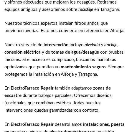
y sifones adecuados que mejoran los desagües. Retiramos
equipos antiguos y asesoramos sobre
reciclaje
en Tarragona.
Nuestros técnicos expertos instalan filtros antical que
previenen averías. Esto nos convierte en referencia en Alforja.
Nuestro servicio de
intervención
incluye
nivelado y anclaje
,
conexión eléctrica
y de
tomas de agua/desagüe
con pruebas
iniciales. Si el acceso es complicado, buscamos maniobras
optimizadas que permitan un
mantenimiento seguro
. Siempre
protegemos la instalación en Alforja y Tarragona.
En
ElectroTarraco Repair
también adaptamos
zonas de
encastre
durante trabajos parciales. Ofrecemos diseños
funcionales que combinan estética. Todas nuestras
intervenciones quedan garantizadas con contrato.
En
ElectroTarraco Repair
desarrollamos
instalaciones
,
puesta
en marcha
y
ajustes
de
electrodomésticos
con precisión.