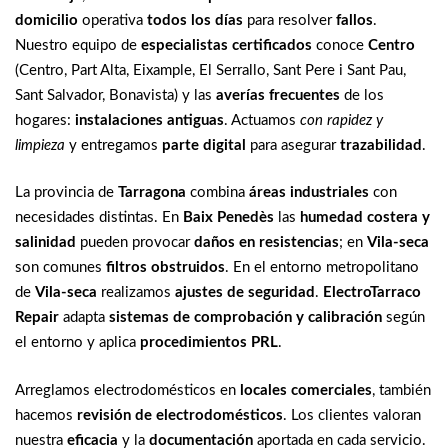
domicilio
operativa
todos los días
para resolver
fallos
.
Nuestro equipo de
especialistas certificados
conoce
Centro
(Centro, Part Alta, Eixample, El Serrallo, Sant Pere i Sant Pau,
Sant Salvador, Bonavista) y las
averías frecuentes
de los
hogares:
instalaciones antiguas
. Actuamos
con rapidez y
limpieza
y entregamos
parte digital
para asegurar
trazabilidad
.
La provincia de
Tarragona
combina
áreas industriales
con
necesidades distintas. En
Baix Penedès
las
humedad costera y
salinidad
pueden provocar
daños en resistencias
; en
Vila-seca
son comunes
filtros obstruidos
. En el entorno metropolitano
de
Vila-seca
realizamos
ajustes de seguridad
.
ElectroTarraco
Repair
adapta
sistemas de comprobación y calibración
según
el entorno y aplica
procedimientos PRL
.
Arreglamos electrodomésticos en
locales comerciales
, también
hacemos
revisión de electrodomésticos
. Los clientes valoran
nuestra
eficacia
y la
documentación
aportada en cada servicio.