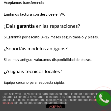
Aceptamos transferencia.
Emitimos
factura
con desglose e IVA.
¿Dais
garantía
en las reparaciones?
Sí, garantía por escrito 3–12 meses según trabajo y piezas.
¿Soportáis modelos antiguos?
Si es muy antiguo, valoramos disponibilidad de piezas.
¿Asignáis técnicos locales?
Equipo cercano para respuesta rápida.
Este sitio web utiliza cookies para que usted tenga la mejor experiencia de
Técnico asignado para seguimiento.
usuario. Si continúa navegando está dando su consentimiento para la
aceptación de las mencionadas cookies y la aceptación de nuestra
política de
cookies
, pinche el enlace para mayor información
ACEPTAR