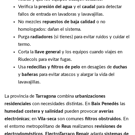
Verifica la
presión del agua
y el
caudal
para detectar
fallos de entrada en lavadoras y lavavajillas.
No mezcles
repuestos de baja calidad
o no
homologados: dañan el sistema.
Purga
radiadores
(si tienes) para evitar ruidos y cuidar el
termo.
Corta la
llave general
y los equipos cuando viajes en
Riudecols para evitar fugas.
Usa
redecillas y filtros de pelo
en desagües de
duchas
y
bañeras
para evitar atascos y alargar la vida del
lavavajillas.
La provincia de
Tarragona
combina
urbanizaciones
residenciales
con necesidades distintas. En
Baix Penedès
las
humedad costera y salinidad
pueden provocar
averías
electrónicas
; en
Vila-seca
son comunes
filtros obstruidos
. En
el entorno metropolitano de
Reus
realizamos
revisiones de
electrodomésticos
.
ElectroTarraco Repair
adapta
sistemas de