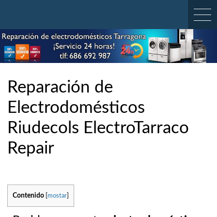
Skip
to
content
Reparación de
Electrodomésticos
Riudecols ElectroTarraco
Repair
Contenido
[
mostar
]