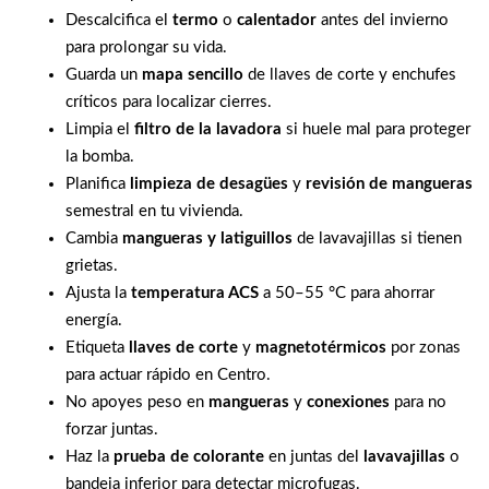
Descalcifica el
termo
o
calentador
antes del invierno
para prolongar su vida.
Guarda un
mapa sencillo
de llaves de corte y enchufes
críticos para localizar cierres.
Limpia el
filtro de la lavadora
si huele mal para proteger
la bomba.
Planifica
limpieza de desagües
y
revisión de mangueras
semestral en tu vivienda.
Cambia
mangueras y latiguillos
de lavavajillas si tienen
grietas.
Ajusta la
temperatura ACS
a 50–55 °C para ahorrar
energía.
Etiqueta
llaves de corte
y
magnetotérmicos
por zonas
para actuar rápido en Centro.
No apoyes peso en
mangueras
y
conexiones
para no
forzar juntas.
Haz la
prueba de colorante
en juntas del
lavavajillas
o
bandeja inferior para detectar microfugas.