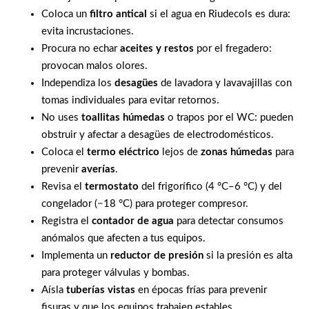
Coloca un
filtro antical
si el agua en Riudecols es dura:
evita incrustaciones.
Procura no echar
aceites y restos
por el fregadero:
provocan malos olores.
Independiza los
desagües
de lavadora y lavavajillas con
tomas individuales para evitar retornos.
No uses
toallitas húmedas
o trapos por el WC: pueden
obstruir y afectar a desagües de electrodomésticos.
Coloca el
termo eléctrico
lejos de
zonas húmedas
para
prevenir
averías
.
Revisa el
termostato
del frigorífico (4 °C–6 °C) y del
congelador (−18 °C) para proteger compresor.
Registra el
contador de agua
para detectar consumos
anómalos que afecten a tus equipos.
Implementa un
reductor de presión
si la presión es alta
para proteger válvulas y bombas.
Aísla
tuberías vistas
en épocas frías para prevenir
fisuras y que los equipos trabajen estables.