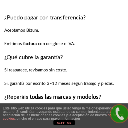
¿Puedo pagar con transferencia?
Aceptamos Bizum.
Emitimos
factura
con desglose e IVA.
¿Qué cubre la garantía?
Si reaparece, revisamos sin coste.
Sí, garantía por escrito 3–12 meses según trabajo y piezas.
¿Reparáis
todas las marcas y modelos
?
Este sitio web utiliza cookies para que usted tenga la mejor experiencia de
Si es muy antiguo, valoramos viabilidad.
usuario. Si continúa navegando está dando su consentimiento para la
aceptación de las mencionadas cookies y la aceptación de nuestra
política de
cookies
, pinche el enlace para mayor información
ACEPTAR
Sí, gama blanca. Indícanos marca y modelo.