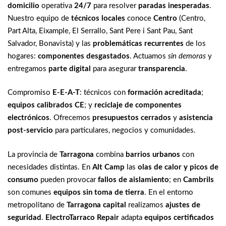
domicilio
operativa
24/7
para resolver
paradas inesperadas
.
Nuestro equipo de
técnicos locales
conoce
Centro
(Centro,
Part Alta, Eixample, El Serrallo, Sant Pere i Sant Pau, Sant
Salvador, Bonavista) y las
problemáticas recurrentes
de los
hogares:
componentes desgastados
. Actuamos
sin demoras
y
entregamos
parte digital
para asegurar
transparencia
.
Compromiso
E-E-A-T
: técnicos con
formación acreditada
;
equipos calibrados CE
; y
reciclaje de componentes
electrónicos
. Ofrecemos
presupuestos cerrados
y
asistencia
post-servicio
para particulares, negocios y comunidades.
La provincia de
Tarragona
combina
barrios urbanos
con
necesidades distintas. En
Alt Camp
las
olas de calor y picos de
consumo
pueden provocar
fallos de aislamiento
; en
Cambrils
son comunes
equipos sin toma de tierra
. En el entorno
metropolitano de
Tarragona capital
realizamos
ajustes de
seguridad
.
ElectroTarraco Repair
adapta
equipos certificados