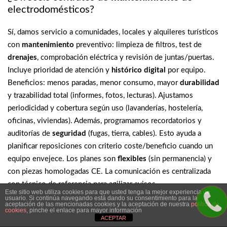
electrodomésticos?
Sí, damos servicio a comunidades, locales y alquileres turísticos
con
mantenimiento
preventivo: limpieza de filtros, test de
drenajes
, comprobación eléctrica y revisión de juntas/puertas.
Incluye prioridad de atención y
histórico digital
por equipo.
Beneficios: menos paradas, menor consumo, mayor
durabilidad
y trazabilidad total (informes, fotos, lecturas). Ajustamos
periodicidad y cobertura según uso (lavanderías, hostelería,
oficinas, viviendas). Además, programamos recordatorios y
auditorías de
seguridad
(fugas, tierra, cables). Esto ayuda a
planificar reposiciones con criterio coste/beneficio cuando un
equipo envejece. Los planes son
flexibles
(sin permanencia) y
con piezas homologadas CE. La comunicación es centralizada
con técnico de referencia para agilizar avisos.
Este sitio web utiliza cookies para que usted tenga la mejor experiencia de
usuario. Si continúa navegando está dando su consentimiento para la
aceptación de las mencionadas cookies y la aceptación de nuestra
política de
Secadora no
seca
bien: ¿filtro o condensador?
cookies
, pinche el enlace para mayor información
ACEPTAR